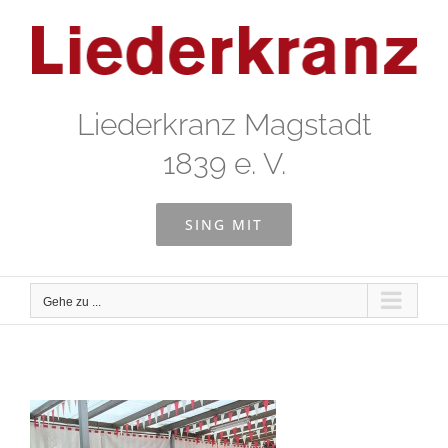
Zum
Inhalt
springen
Liederkranz Magstadt
1839 e. V.
SING MIT
Gehe zu ...