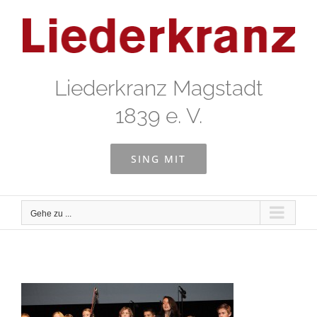
Zum
Inhalt
springen
Liederkranz Magstadt
1839 e. V.
SING MIT
Gehe zu ...