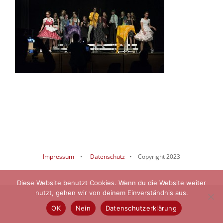
Impressum
•
Datenschutz
• Copyright 2023
Diese Website benutzt Cookies. Wenn du die Website weiter
nutzt, gehen wir von deinem Einverständnis aus.
OK
Nein
Datenschutzerklärung