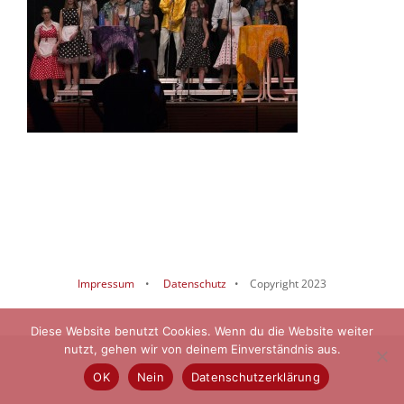
Impressum
•
Datenschutz
• Copyright 2023
Diese Website benutzt Cookies. Wenn du die Website weiter
nutzt, gehen wir von deinem Einverständnis aus.
OK
Nein
Datenschutzerklärung