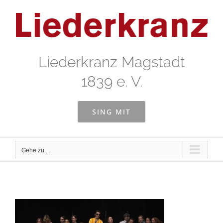
Zum
Inhalt
springen
Liederkranz Magstadt
1839 e. V.
SING MIT
Gehe zu ...