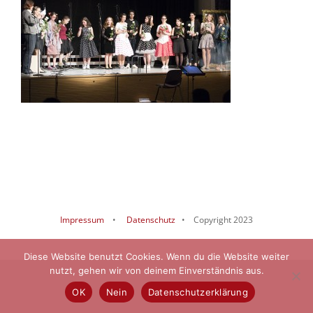
Impressum
•
Datenschutz
• Copyright 2023
Diese Website benutzt Cookies. Wenn du die Website weiter
nutzt, gehen wir von deinem Einverständnis aus.
OK
Nein
Datenschutzerklärung