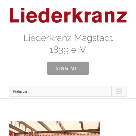
Zum
Inhalt
springen
Liederkranz Magstadt
1839 e. V.
SING MIT
Gehe zu ...