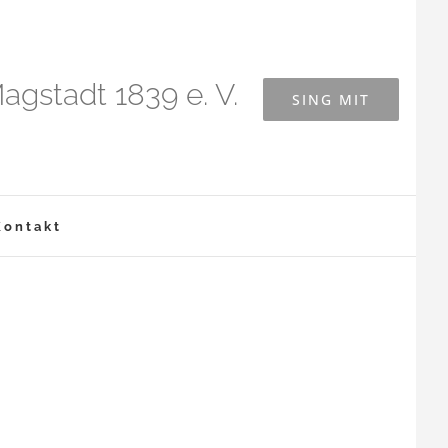
agstadt 1839 e. V.
SING MIT
Kontakt