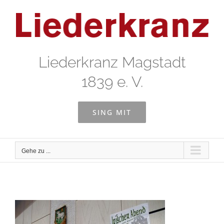
Zum
Inhalt
springen
Liederkranz Magstadt
1839 e. V.
SING MIT
Gehe zu ...