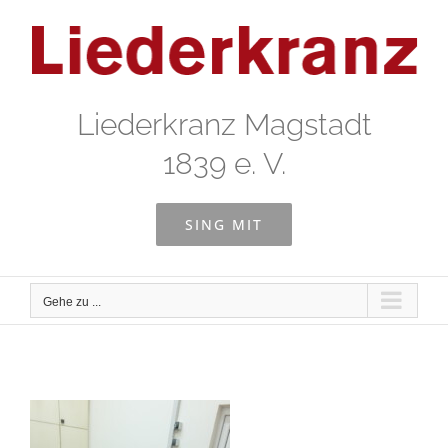
Zum
Inhalt
springen
Liederkranz Magstadt
1839 e. V.
SING MIT
Gehe zu ...