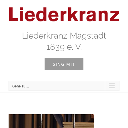
Zum
Inhalt
springen
Liederkranz Magstadt
1839 e. V.
SING MIT
Gehe zu ...