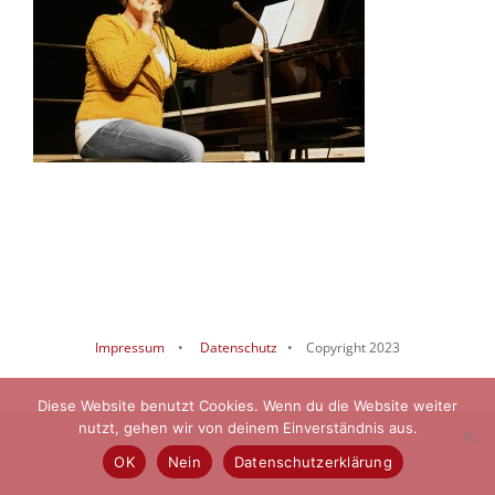
Impressum
•
Datenschutz
• Copyright 2023
Diese Website benutzt Cookies. Wenn du die Website weiter
nutzt, gehen wir von deinem Einverständnis aus.
OK
Nein
Datenschutzerklärung