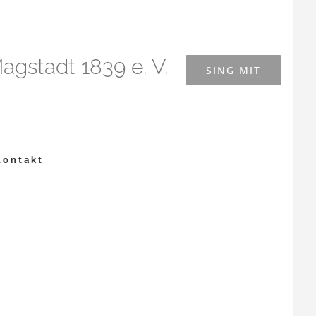
agstadt 1839 e. V.
SING MIT
Kontakt