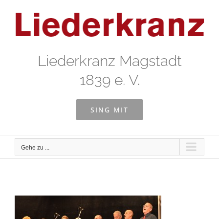
Zum
Inhalt
springen
Liederkranz Magstadt
1839 e. V.
SING MIT
Gehe zu ...