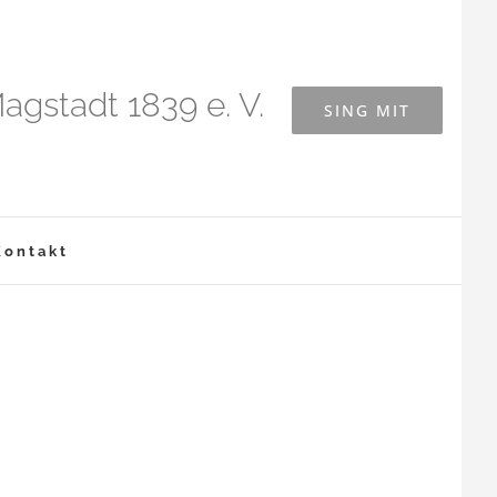
agstadt 1839 e. V.
SING MIT
Kontakt