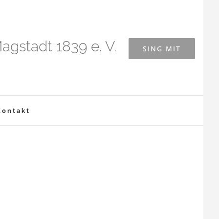
agstadt 1839 e. V.
SING MIT
Kontakt