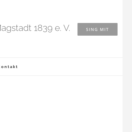
agstadt 1839 e. V.
SING MIT
Kontakt