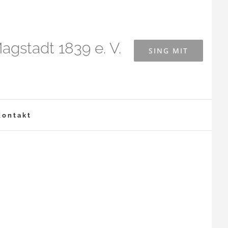
agstadt 1839 e. V.
SING MIT
Kontakt