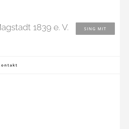
agstadt 1839 e. V.
SING MIT
Kontakt