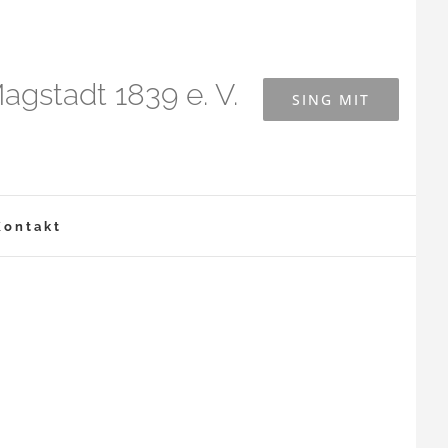
agstadt 1839 e. V.
SING MIT
Kontakt