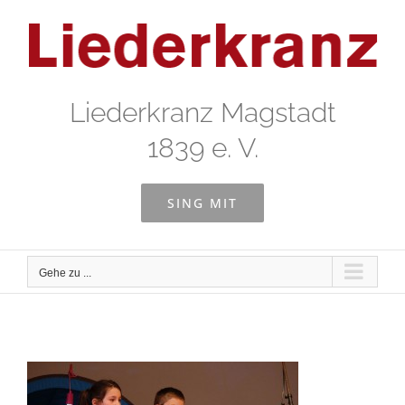
Zum
Inhalt
springen
Liederkranz Magstadt
1839 e. V.
SING MIT
Gehe zu ...