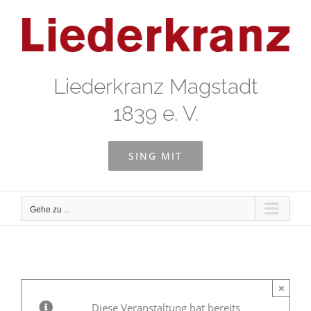
Zum
Inhalt
springen
Liederkranz Magstadt
1839 e. V.
SING MIT
Gehe zu ...
×
Diese Veranstaltung hat bereits