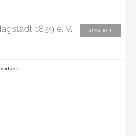
agstadt 1839 e. V.
SING MIT
Kontakt