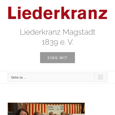
Zum
Inhalt
springen
Liederkranz Magstadt
1839 e. V.
SING MIT
Gehe zu ...