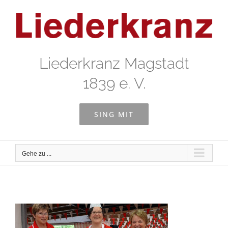
Zum
Inhalt
springen
Liederkranz Magstadt
1839 e. V.
SING MIT
Gehe zu ...