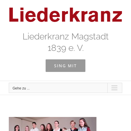
Zum
Inhalt
springen
Liederkranz Magstadt
1839 e. V.
SING MIT
Gehe zu ...