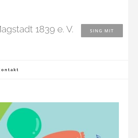
agstadt 1839 e. V.
SING MIT
Kontakt