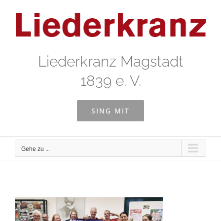
Zum
Inhalt
springen
Liederkranz Magstadt
1839 e. V.
SING MIT
Gehe zu ...