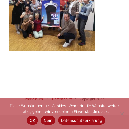
Impressum
•
Datenschutz
• Copyright 2023
Diese Website benutzt Cookies. Wenn du die Website weiter
nutzt, gehen wir von deinem Einverständnis aus.
OK
Nein
Datenschutzerklärung