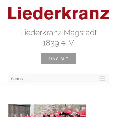
Zum
Inhalt
springen
Liederkranz Magstadt
1839 e. V.
SING MIT
Gehe zu ...