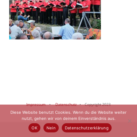
Impressum
•
Datenschutz
• Copyright 2023
Diese Website benutzt Cookies. Wenn du die Website weiter
nutzt, gehen wir von deinem Einverständnis aus.
OK
Nein
Datenschutzerklärung