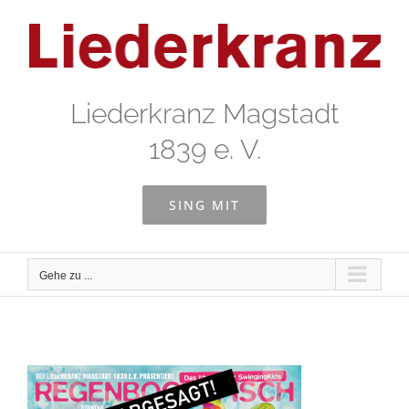
Zum
Inhalt
springen
Liederkranz Magstadt
1839 e. V.
SING MIT
Gehe zu ...