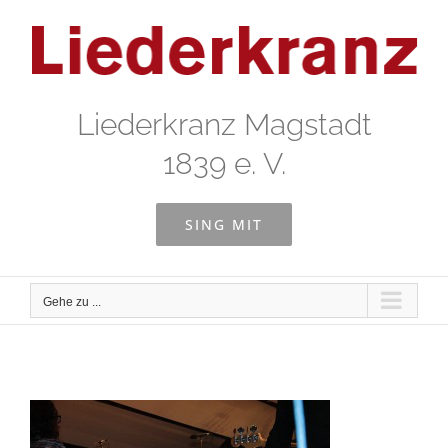
Zum
Inhalt
springen
Liederkranz Magstadt
1839 e. V.
SING MIT
Gehe zu ...