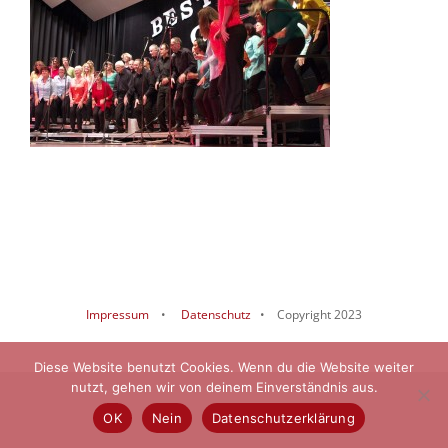
Impressum
•
Datenschutz
• Copyright 2023
Diese Website benutzt Cookies. Wenn du die Website weiter
nutzt, gehen wir von deinem Einverständnis aus.
OK
Nein
Datenschutzerklärung