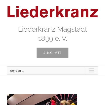
Zum
Inhalt
springen
Liederkranz Magstadt
1839 e. V.
SING MIT
Gehe zu ...