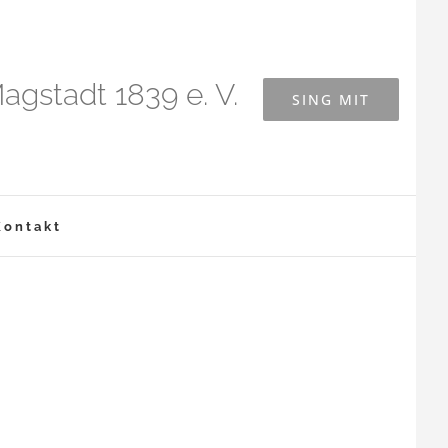
agstadt 1839 e. V.
SING MIT
Kontakt