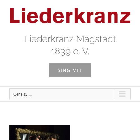
Zum
Inhalt
springen
Liederkranz Magstadt
1839 e. V.
SING MIT
Gehe zu ...