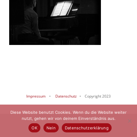
Impressum
•
Datenschutz
• Copyright 2023
Diese Website benutzt Cookies. Wenn du die Website weiter
nutzt, gehen wir von deinem Einverständnis aus.
OK
Nein
Datenschutzerklärung