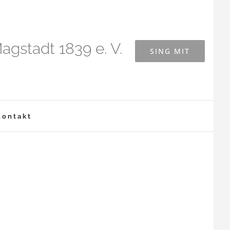
agstadt 1839 e. V.
SING MIT
Kontakt