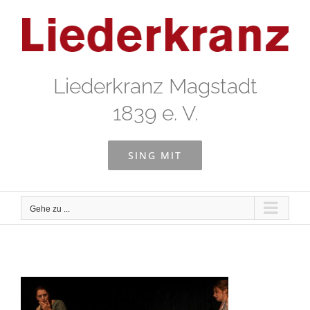
Zum
Inhalt
springen
Liederkranz Magstadt
1839 e. V.
SING MIT
Gehe zu ...