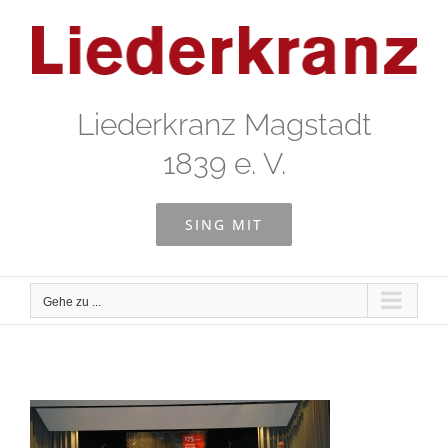
Zum
Inhalt
springen
Liederkranz Magstadt
1839 e. V.
SING MIT
Gehe zu ...