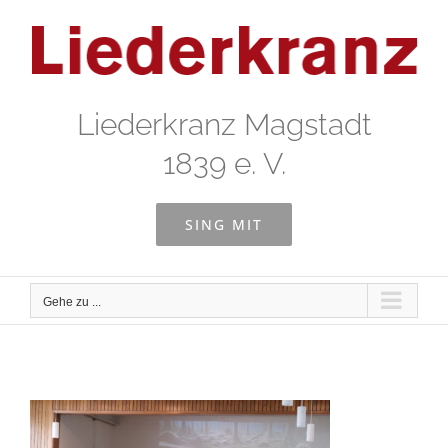
Zum
Inhalt
springen
Liederkranz Magstadt
1839 e. V.
SING MIT
Gehe zu ...