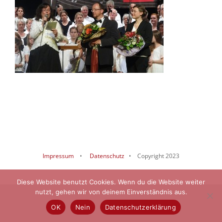
Impressum
•
Datenschutz
• Copyright 2023
Diese Website benutzt Cookies. Wenn du die Website weiter
nutzt, gehen wir von deinem Einverständnis aus.
OK
Nein
Datenschutzerklärung