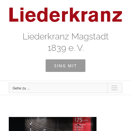
Zum
Inhalt
springen
Liederkranz Magstadt
1839 e. V.
SING MIT
Gehe zu ...