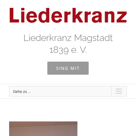
Zum
Inhalt
springen
Liederkranz Magstadt
1839 e. V.
SING MIT
Gehe zu ...