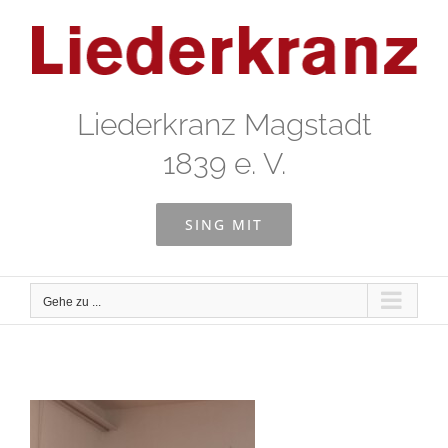
Zum
Inhalt
springen
Liederkranz Magstadt
1839 e. V.
SING MIT
Gehe zu ...