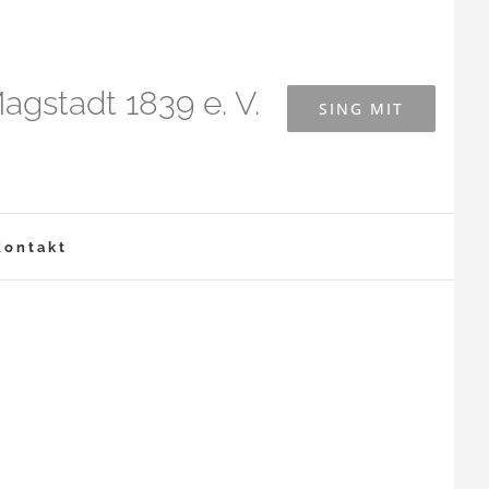
agstadt 1839 e. V.
SING MIT
Kontakt