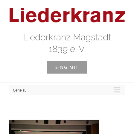
Zum
Inhalt
springen
Liederkranz Magstadt
1839 e. V.
SING MIT
Gehe zu ...