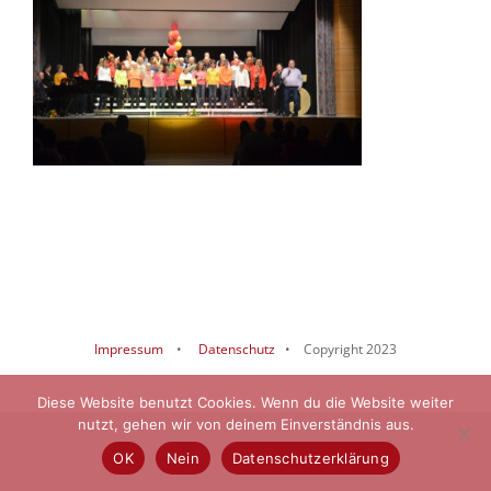
Impressum
•
Datenschutz
• Copyright 2023
Diese Website benutzt Cookies. Wenn du die Website weiter
nutzt, gehen wir von deinem Einverständnis aus.
OK
Nein
Datenschutzerklärung