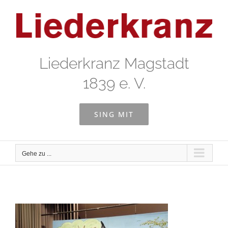
Zum
Inhalt
springen
Liederkranz Magstadt
1839 e. V.
SING MIT
Gehe zu ...