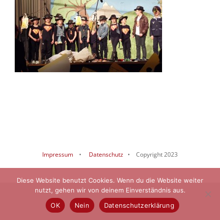
Impressum
•
Datenschutz
• Copyright 2023
Diese Website benutzt Cookies. Wenn du die Website weiter
nutzt, gehen wir von deinem Einverständnis aus.
OK
Nein
Datenschutzerklärung