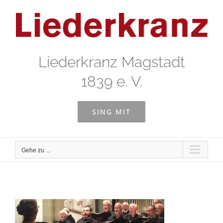
Zum
Inhalt
springen
Liederkranz Magstadt
1839 e. V.
SING MIT
Gehe zu ...