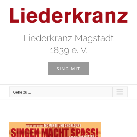
Zum
Inhalt
springen
Liederkranz Magstadt
1839 e. V.
SING MIT
Gehe zu ...