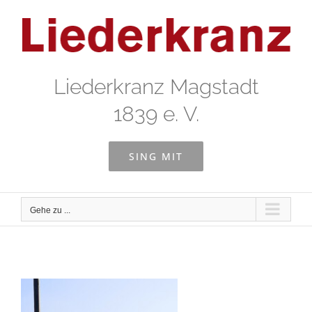
Zum
Inhalt
springen
Liederkranz Magstadt
1839 e. V.
SING MIT
Gehe zu ...