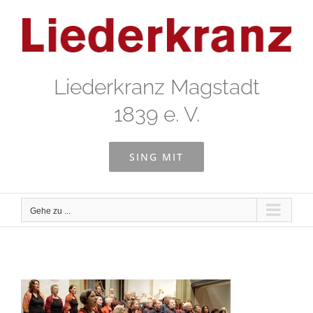
Zum
Inhalt
springen
Liederkranz Magstadt
1839 e. V.
SING MIT
Gehe zu ...